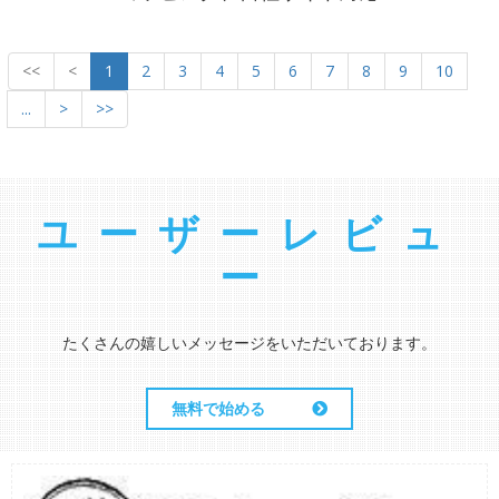
<<
<
1
2
3
4
5
6
7
8
9
10
...
>
>>