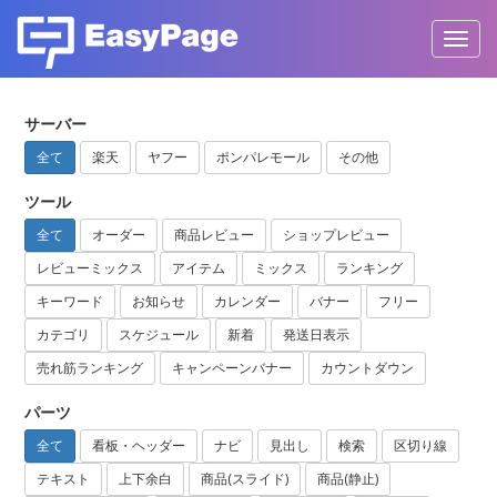
Toggl
サーバー
全て
楽天
ヤフー
ポンパレモール
その他
ツール
全て
オーダー
商品レビュー
ショップレビュー
レビューミックス
アイテム
ミックス
ランキング
キーワード
お知らせ
カレンダー
バナー
フリー
カテゴリ
スケジュール
新着
発送日表示
売れ筋ランキング
キャンペーンバナー
カウントダウン
パーツ
全て
看板・ヘッダー
ナビ
見出し
検索
区切り線
テキスト
上下余白
商品(スライド)
商品(静止)