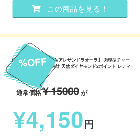
%OFF
【ALESSANDRA OLLA/アレサンドラオーラ】 肉球型チャー
ム付 ネコモチーフ 腕時計 天然ダイヤモンド2ポイント レディ
ース レ
¥ 15000
通常価格
が
¥4,150
円