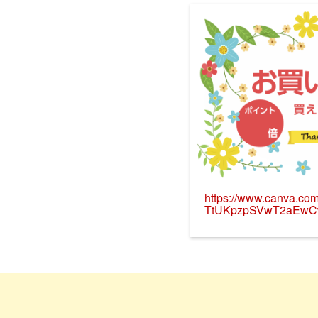
https://www.canva.c
TtUKpzpSVwT2aEwCw
utm_content=DAGizb